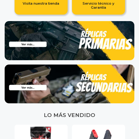
e
Visita nuestra tienda
Servicio técnico y
Garantía
LO MÁS VENDIDO