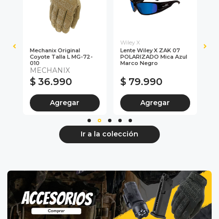
Wiley X
Gin
ote
Mechanix Original
Lente Wiley X ZAK 07
GT
08
Coyote Talla L MG-72-
POLARIZADO Mica Azul
Ka
010
Marco Negro
Wo
MECHANIX
$ 36.990
$ 79.990
$
Agregar
Agregar
Ir a la colección