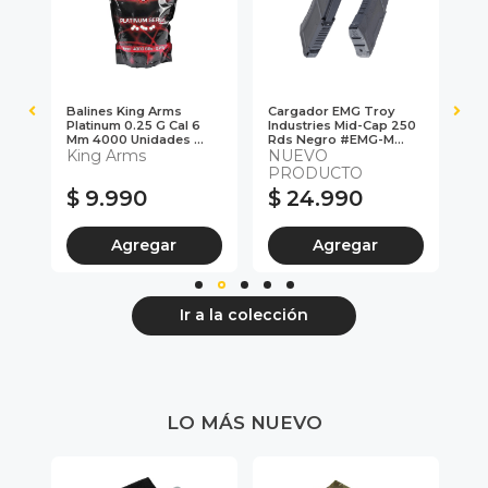
Balines King Arms
Cargador EMG Troy
Ré
l 6
Platinum 0.25 G Cal 6
Industries Mid-Cap 250
Mo
Mm 4000 Unidades ...
Rds Negro #EMG-M...
De
King Arms
NUEVO
#2
PRODUCTO
$ 9.990
$ 24.990
$
Agregar
Agregar
Ir a la colección
LO MÁS NUEVO