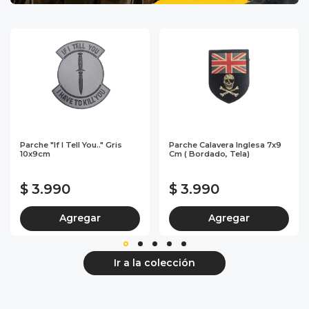
Parche "If I Tell You.." Gris
Parche Calavera Inglesa 7x9
10x9cm
Cm ( Bordado, Tela)
$ 3.990
$ 3.990
Agregar
Agregar
Ir a la colección