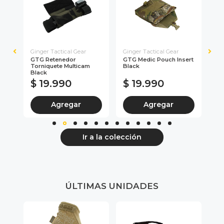
Ginger Tactical Gear
Ginger Tactical Gear
Gin
GTG Retenedor
GTG Medic Pouch Insert
GT
Torniquete Multicam
Black
Mu
Black
$ 19.990
$ 19.990
$
Agregar
Agregar
Ir a la colección
ÚLTIMAS UNIDADES