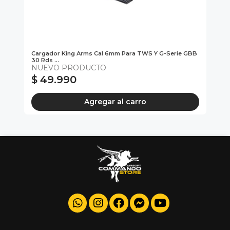
la
Cargador King Arms Cal 6mm Para TWS Y G-Serie GBB
Ba
30 Rds ...
Uni
NUEVO PRODUCTO
Ki
$ 49.990
$
Agregar al carro