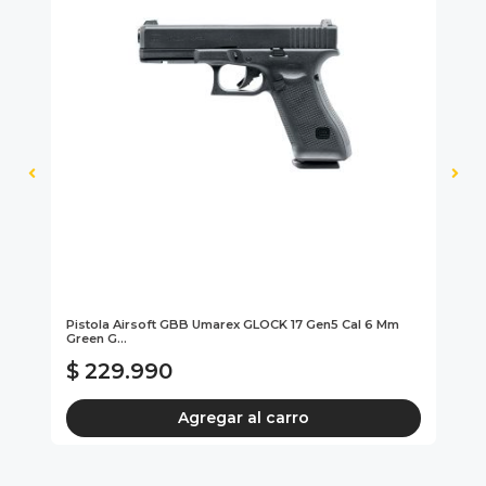
Pistola Airsoft GBB Umarex GLOCK 17 Gen5 Cal 6 Mm
Pi
Green G...
Gre
$ 229.990
$
Agregar al carro