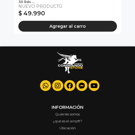
30 Rds ...
Uni
NUEVO PRODUCTO
Ki
$ 49.990
$
Agregar al carro
INFORMACIÓN
Quienes somos
¿qué es el airsoft?
Ubicación