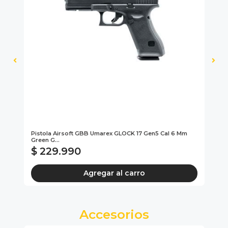
Pistola Airsoft GBB Umarex GLOCK 17 Gen5 Cal 6 Mm
Pi
Green G...
#2
$ 229.990
$
Agregar al carro
Accesorios