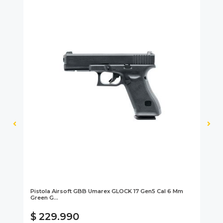
Pistola Airsoft GBB Umarex GLOCK 17 Gen5 Cal 6 Mm
Gr
Green G...
#2
Di
$ 229.990
$