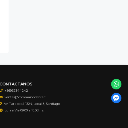
CONTÁCTANOS
+56932344242
ventas@commandostore.cl
Av. Tarapacá 1324, Local 3, Santiago.
Lun a Vie 09:00 a 18:00hrs.