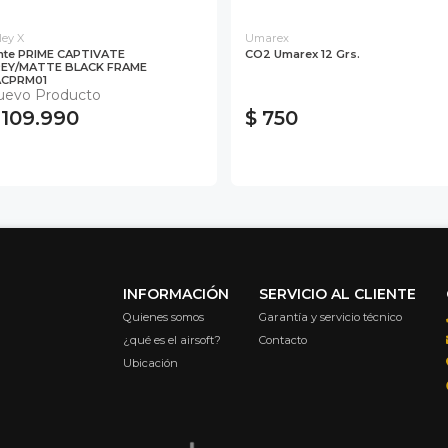
ley X
Umarex
nte PRIME CAPTIVATE
CO2 Umarex 12 Grs.
EY/MATTE BLACK FRAME
CPRM01
uevo Producto
 109.990
$ 750
INFORMACIÓN
SERVICIO AL CLIENTE
Quienes somos
Garantía y servicio técnico
¿qué es el airsoft?
Contacto
Ubicación