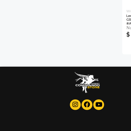
Wi
Le
GR
#A
N
$