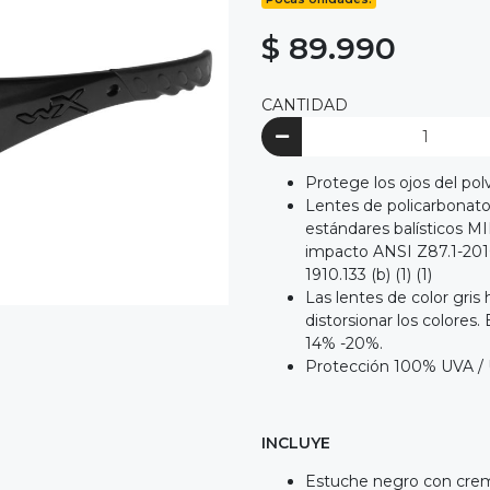
$ 89.990
CANTIDAD
Protege los ojos del polvo
Lentes de policarbonat
estándares balísticos MI
impacto ANSI Z87.1-201
1910.133 (b) (1) (1)
Las lentes de color gri
distorsionar los colores.
14% -20%.
Protección 100% UVA / U
INCLUYE
Estuche negro con crem