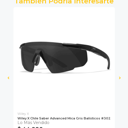
También Podría Interesarte
Wiley X
Wiley X Chile Saber Advanced Mica Gris Balísticos #302
Wil
Lo Más Vendido