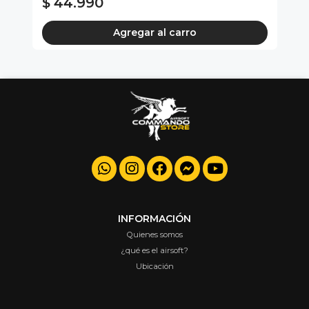
$ 44.990
$
Agregar al carro
INFORMACIÓN
Quienes somos
¿qué es el airsoft?
Ubicación