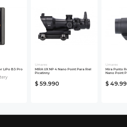
Umarex
Umarex
r LiPo B3 Pro
MIRA UX NP 4 Nano Point Para Riel
Mira Punto 
Picatinny
Nano Point Par
tery
$ 59.990
$ 49.9