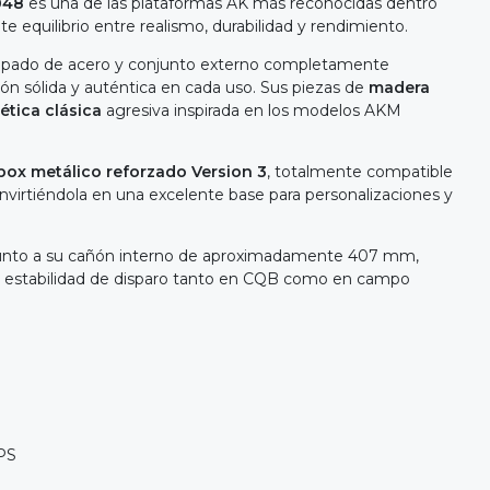
048
es una de las plataformas AK más reconocidas dentro
nte equilibrio entre realismo, durabilidad y rendimiento.
mpado de acero y conjunto externo completamente
ón sólida y auténtica en cada uso. Sus piezas de
madera
ética clásica
agresiva inspirada en los modelos AKM
box metálico reforzado Version 3
, totalmente compatible
virtiéndola en una excelente base para personalizaciones y
 junto a su cañón interno de aproximadamente 407 mm,
y estabilidad de disparo tanto en CQB como en campo
PS