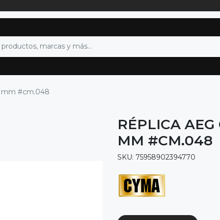
l 6 mm #cm.048
RÉPLICA AEG
MM #CM.048
SKU: 75958902394770