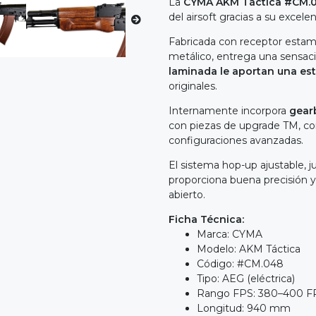
La
CYMA AKM Táctica #CM.
del airsoft gracias a su excele
Fabricada con receptor esta
metálico, entrega una sensaci
laminada le aportan una est
originales.
Internamente incorpora
gear
con piezas de upgrade TM, con
configuraciones avanzadas.
El sistema hop-up ajustable,
proporciona buena precisión 
abierto.
Ficha Técnica:
Marca: CYMA
Modelo: AKM Táctica
Código: #CM.048
Tipo: AEG (eléctrica)
Rango FPS: 380–400 F
Longitud: 940 mm