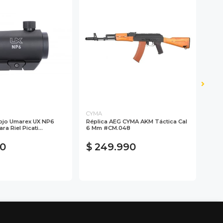
CYMA
Rojo Umarex UX NP6
Réplica AEG CYMA AKM Táctica Cal
Bate
a Riel Picati...
6 Mm #CM.048
Vict
90
$ 249.990
$ 