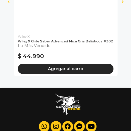
Wiley X
Wiley X Chile Saber Advanced Mica Gris Balísticos #302
Gr
Lo Más Vendido
#2
Di
$ 44.990
$
Agregar al carro