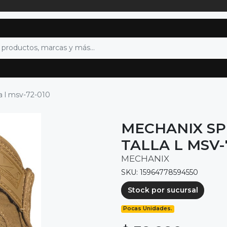
a l msv-72-010
MECHANIX SP
TALLA L MSV-
MECHANIX
SKU: 15964778594550
Stock por sucursal
Pocas Unidades.