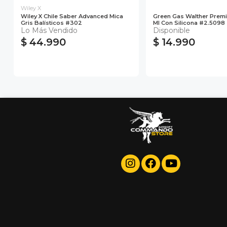
Wiley X
Wiley X Chile Saber Advanced Mica
Green Gas Walther Prem
Gris Balísticos #302
Ml Con Silicona #2.5098
Lo Más Vendido
Disponible
$ 44.990
$ 14.990