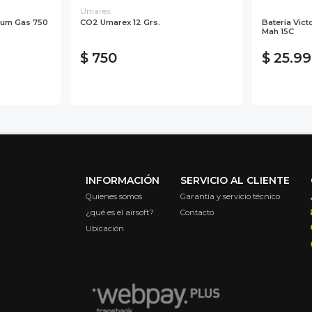
Umarex
ium Gas 750
CO2 Umarex 12 Grs.
Batería Vict
Mah 15C
$ 750
$ 25.9
INFORMACIÓN
SERVICIO AL CLIENTE
Quienes somos
Garantía y servicio técnico
¿qué es el airsoft?
Contacto
Ubicación