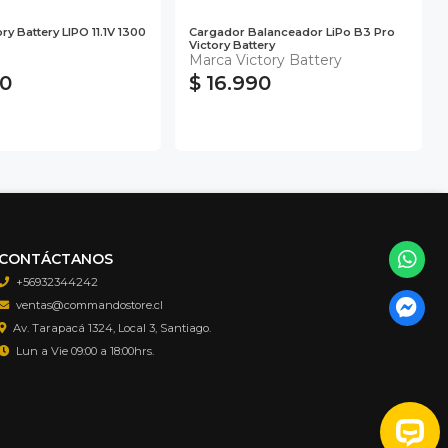
ory Battery LIPO 11.1V 1300
Cargador Balanceador LiPo B3 Pro
Victory Battery
Marca Victory Battery
90
$ 16.990
CONTÁCTANOS
+56932344242
ventas@commandostore.cl
Av. Tarapacá 1324, Local 3, Santiago.
Lun a Vie 09:00 a 18:00hrs.