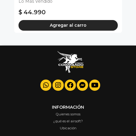
Lo Más Vendido
#2
Di
$ 44.990
$
Agregar al carro
INFORMACIÓN
Quienes somos
¿qué es el airsoft?
Ubicación