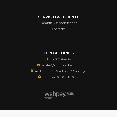
SERVICIO AL CLIENTE
Garantía y servicio técnico
Contacto
CONTÁCTANOS
+56932344242
ventas@commandostore.cl
Av. Tarapacá 1324, Local 3, Santiago.
Lun a Vie 09:00 a 18:00hrs.
Airsoft Commando Store © 2026
Creado por
Bsale