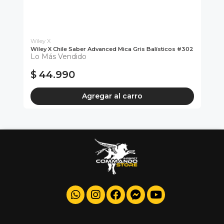
Wiley X
Wiley X Chile Saber Advanced Mica Gris Balísticos #302
Gr
Lo Más Vendido
#2
Di
$ 44.990
$
Agregar al carro