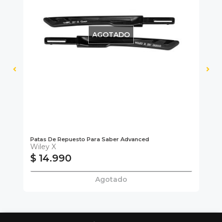
AGOTADO
Patas De Repuesto Para Saber Advanced
In
Wiley X
$ 14.990
$
Agotado