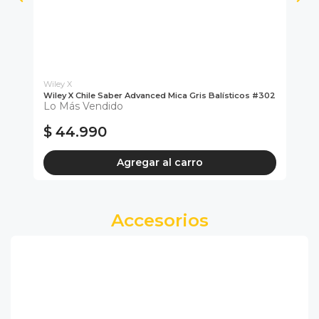
Wiley X
Wiley X Chile Saber Advanced Mica Gris Balísticos #302
WI
Lo Más Vendido
AD
$ 44.990
$
Agregar al carro
Accesorios