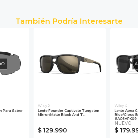
También Podría Interesarte
DO
A
Wiley X
Wiley X
on Para Saber
Lente Founder Captivate Tungsten
Lente Apex C
Mirror/Matte Black And T...
Blue/Gloss B
#AC6APX09
NUEVO
$ 129.990
$ 179.9