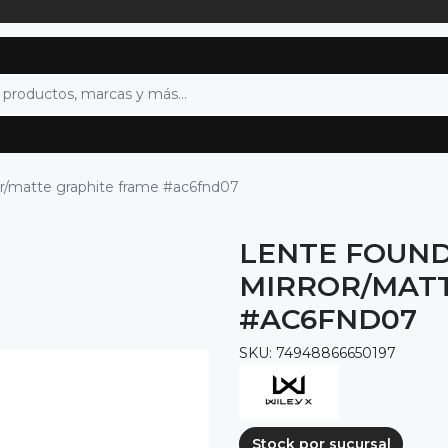
or/matte graphite frame #ac6fnd07
LENTE FOUND
MIRROR/MATT
#AC6FND07
SKU: 74948866650197
Stock por sucursal