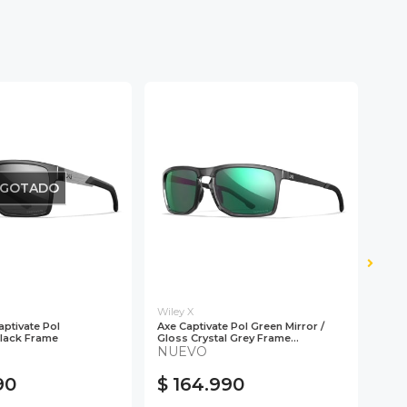
GOTADO
Wiley X
Wile
aptivate Pol
Axe Captivate Pol Green Mirror /
Lent
lack Frame
Gloss Crystal Grey Frame...
Mirr
NUEVO
90
$ 164.990
$ 