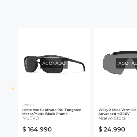
AGOTADO
AGOTA
Wiley X
Lente Axe Captivate Pol Tungsten
Wiley X Mica Vermilli
.
Mirror/Matte Black Frame...
Advanced #306V
NUEVO
Nuevo Stock
$ 164.990
$ 24.990