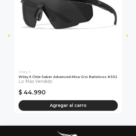
Wiley X
Wiley X Chile Saber Advanced Mica Gris Balísticos #302
Ba
Lo Más Vendido
Uni
Ki
$ 44.990
$
Agregar al carro