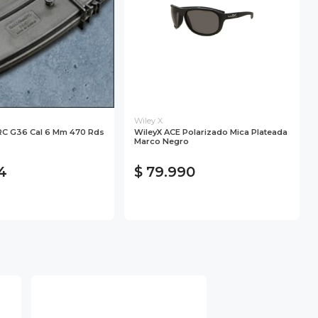
Wiley X
RC G36 Cal 6 Mm 470 Rds
WileyX ACE Polarizado Mica Plateada
Marco Negro
4
$ 79.990