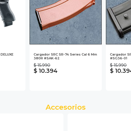
 DELUXE
Cargador SRC SR-74 Series Cal 6 Mm
Cargador S
380R #SAK-62
#SG36-01
$ 15.990
$ 15.990
$ 10.394
$ 10.39
Accesorios