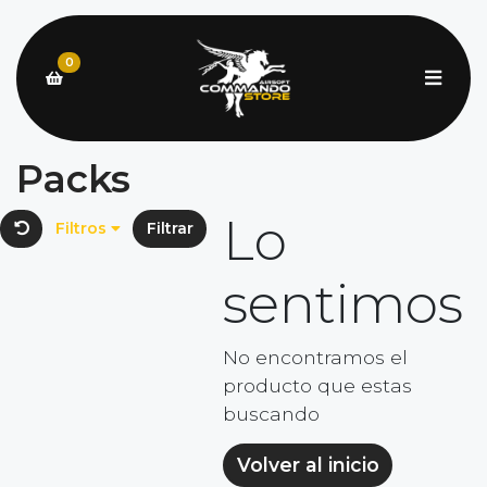
0
Packs
Lo
Filtros
Filtrar
sentimos
No encontramos el
producto que estas
buscando
Volver al inicio