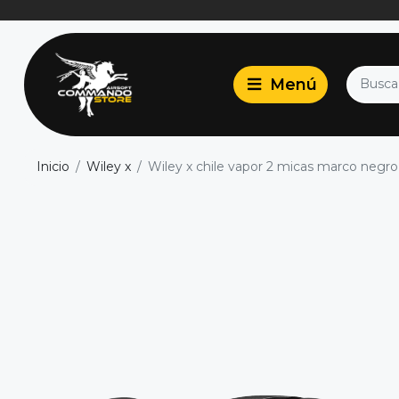
Inicio
Wiley x
Wiley x chile vapor 2 micas marco negro