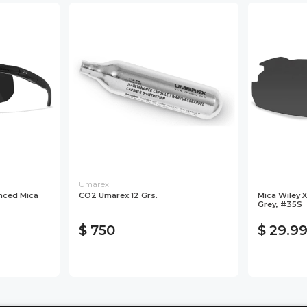
Umarex
anced Mica
CO2 Umarex 12 Grs.
Mica Wiley X
Grey, #35S
$ 750
$ 29.9