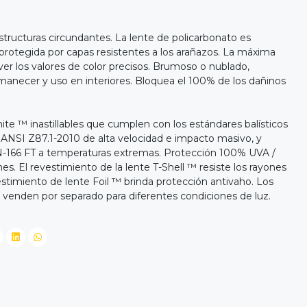
 estructuras circundantes. La lente de policarbonato es
á protegida por capas resistentes a los arañazos. La máxima
ver los valores de color precisos. Brumoso o nublado,
anecer y uso en interiores. Bloquea el 100% de los dañinos
ite ™ inastillables que cumplen con los estándares balísticos
NSI Z87.1-2010 de alta velocidad e impacto masivo, y
EN-166 FT a temperaturas extremas. Protección 100% UVA /
es. El revestimiento de la lente T-Shell ™ resiste los rayones
stimiento de lente Foil ™ brinda protección antivaho. Los
e venden por separado para diferentes condiciones de luz.