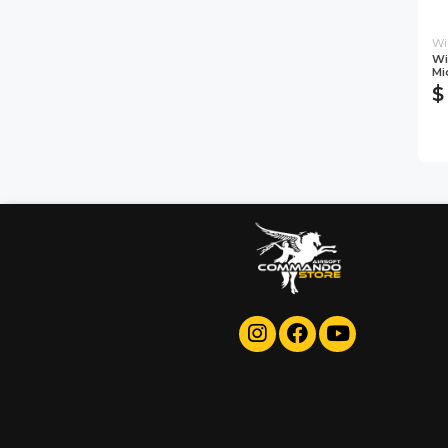
Wi
Wi
Mi
$