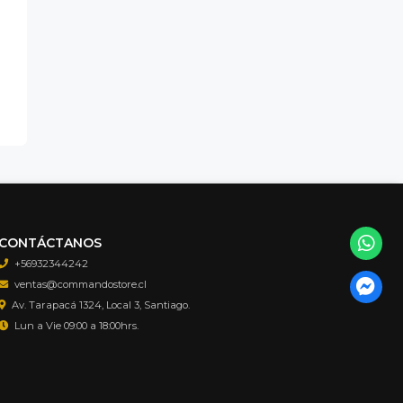
CONTÁCTANOS
+56932344242
ventas@commandostore.cl
Av. Tarapacá 1324, Local 3, Santiago.
Lun a Vie 09:00 a 18:00hrs.