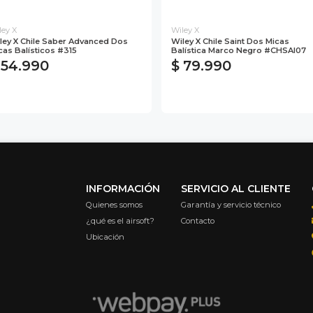
ley X
Wiley X
ley X Chile Saber Advanced Dos
Wiley X Chile Saint Dos Micas
cas Balísticos #315
Balística Marco Negro #CHSAI07
 54.990
$ 79.990
INFORMACIÓN
SERVICIO AL CLIENTE
Quienes somos
Garantía y servicio técnico
¿qué es el airsoft?
Contacto
Ubicación