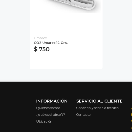
Umarex
CO2 Umarex 12 Grs.
$ 750
INFORMACIÓN
SERVICIO AL CLIENTE
Quienes somos
Garantía y servicio técnico
¿qué es el airsoft?
Contacto
Ubicación