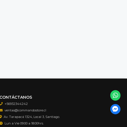
CONTÁCTANOS
+56932344242
ventas@commandostore.cl
Av. Tarapacá 1324, Local 3, Santiago.
Lun a Vie 09:00 a 18:00hrs.