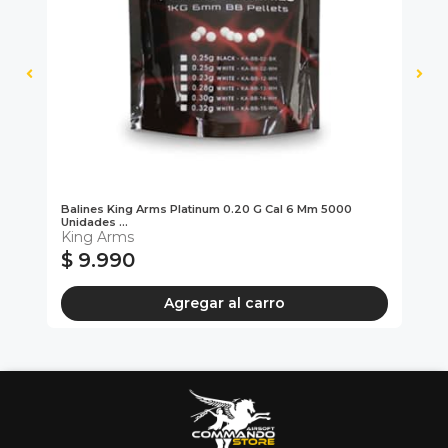
Balines King Arms Platinum 0.20 G Cal 6 Mm 5000
Mec
Unidades ...
M
King Arms
$ 9.990
$
Agregar al carro