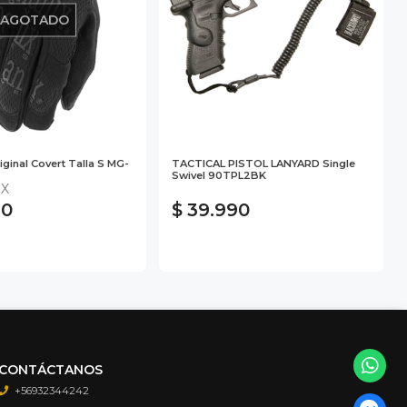
AGOTADO
ginal Covert Talla S MG-
TACTICAL PISTOL LANYARD Single
Swivel 90TPL2BK
X
90
$ 39.990
CONTÁCTANOS
+56932344242