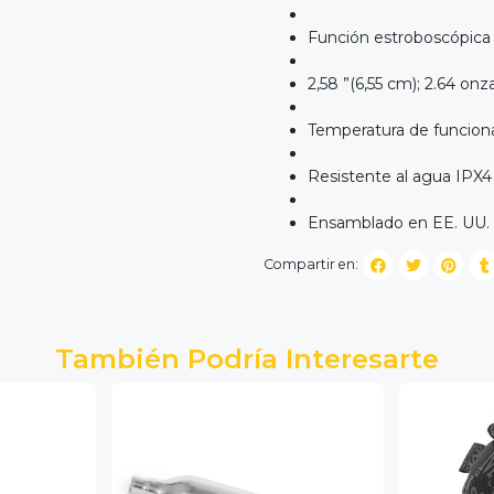
Función estroboscópica h
2,58 ”(6,55 cm); 2.64 onz
Temperatura de funciona
Resistente al agua IPX4
Ensamblado en EE. UU.
Compartir en:
También Podría Interesarte