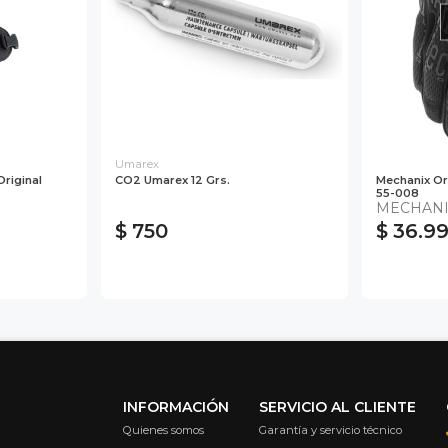
Umarex
riginal
CO2 Umarex 12 Grs.
Mechanix Ori
55-008
MECHANI
$ 750
$ 36.9
INFORMACIÓN
SERVICIO AL CLIENTE
Quienes somos
Garantía y servicio técnico