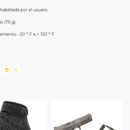
abilitada por el usuario
as (75 g)
miento: -20 ° F a + 120 ° F