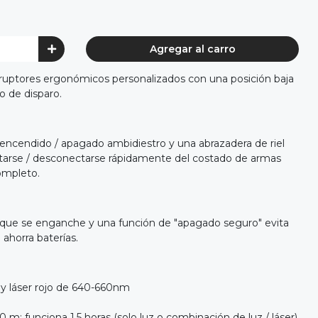
Agregar al carro
rruptores ergonómicos personalizados con una posición baja
lo de disparo.
encendido / apagado ambidiestro y una abrazadera de riel
tarse / desconectarse rápidamente del costado de armas
ompleto.
a que se enganche y una función de "apagado seguro" evita
 ahorra baterías.
y láser rojo de 640-660nm
m; funciona 1,5 horas (solo luz o combinación de luz / láser)