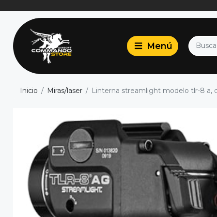
Inicio
Miras/laser
Linterna streamlight modelo tlr-8 a, c