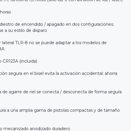
 horas
idiestro de encendido / apagado en dos configuraciones:
se a su estilo de disparo
r lateral TLR-8 no se puede adaptar a los modelos de
-8A
io CR123A (incluida)
ón segura en el bisel evita la activación accidental; ahorra
a de agarre de riel se conecta / desconecta de forma segura
ura a una amplia gama de pistolas compactas y de tamaño
io mecanizado anodizado duradero