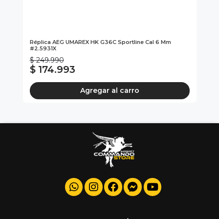
Um
Réplica AEG UMAREX HK G36C Sportline Cal 6 Mm
CO
#2.5931X
$ 249.990
$ 174.993
$
Agregar al carro