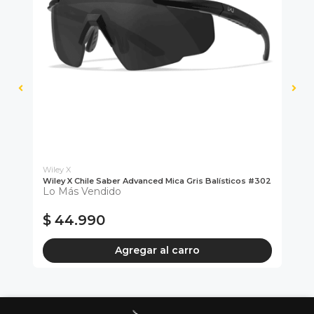
Wiley X
Ki
Wiley X Chile Saber Advanced Mica Gris Balísticos #302
Tra
Lo Más Vendido
Rec
N
$ 44.990
$
Agregar al carro