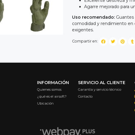
Excelente destreza y mo
Agarre mejorado para un 
Uso recomendado:
Guantes t
comodidad y rendimiento en op
exigentes.
Compartir en:
INFORMACIÓN
SERVICIO AL CLIENTE
Quienes somos
Garantía y servicio técnico
¿qué es el airsoft?
Contacto
Ubicación