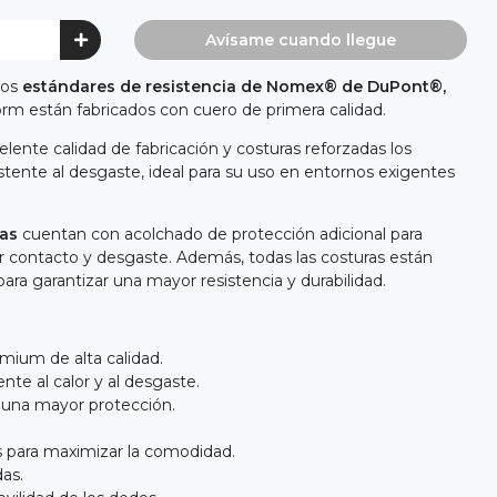
Avísame cuando llegue
los
estándares de resistencia de Nomex® de DuPont®,
orm están fabricados con cuero de primera calidad.
celente calidad de fabricación y costuras reforzadas los
stente al desgaste, ideal para su uso en entornos exigentes
mas
cuentan con acolchado de protección adicional para
r contacto y desgaste. Además, todas las costuras están
ara garantizar una mayor resistencia y durabilidad.
mium de alta calidad.
te al calor y al desgaste.
a una mayor protección.
s para maximizar la comodidad.
as.