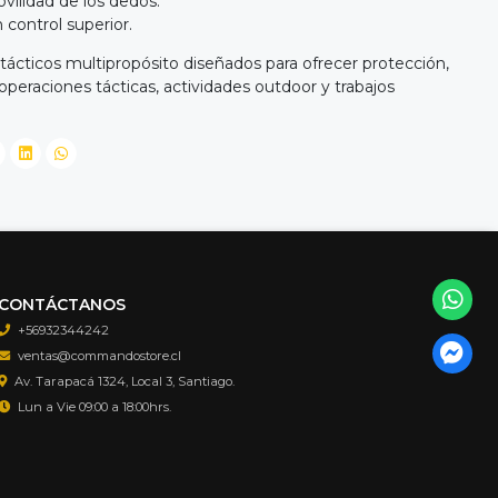
vilidad de los dedos.
control superior.
ácticos multipropósito diseñados para ofrecer protección,
eraciones tácticas, actividades outdoor y trabajos
CONTÁCTANOS
+56932344242
ventas@commandostore.cl
Av. Tarapacá 1324, Local 3, Santiago.
Lun a Vie 09:00 a 18:00hrs.