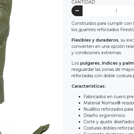
CANTIDAD
Construidos para cumplir con 
los guantes reforzados Firest
Flexibles y duraderos
, su ex
convierten en una opción resi
y condiciones extremas.
Los
pulgares, índices y pal
resguardar las zonas de mayo
reforzadas con doble costura p
Características:
Fabricados en cuero pre
Material Nomex® resisten
Nudillos reforzados par
Diseño ergonómico.
Corte y ajuste diseñado
Costuras dobles reforzad