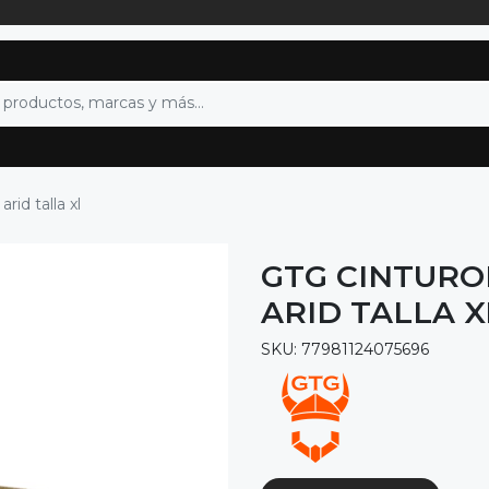
rid talla xl
GTG CINTURO
ARID TALLA X
SKU: 77981124075696