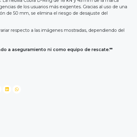
. La hebilla Cobra D-Ring de 18 kN y 45 mm de la marca
gencias de los usuarios más exigentes. Gracias al uso de una
ón de 50 mm, se elimina el riesgo de desajuste del
e variar respecto a las imágenes mostradas, dependiendo del
nado a aseguramiento ni como equipo de rescate.**