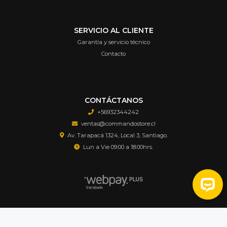
SERVICIO AL CLIENTE
Garantía y servicio técnico
Contacto
CONTÁCTANOS
+56932344242
ventas@commandostore.cl
Av. Tarapacá 1324, Local 3, Santiago.
Lun a Vie 09:00 a 18:00hrs.
Airsoft Commando Store © 2026
Creado por
Bsale