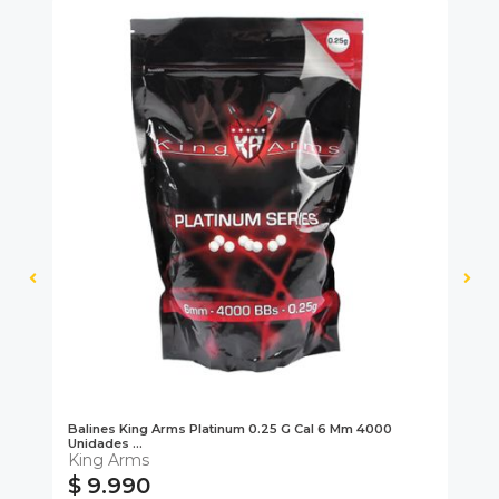
-
Balines King Arms Platinum 0.25 G Cal 6 Mm 4000
Gre
Unidades ...
Di
King Arms
$ 9.990
$