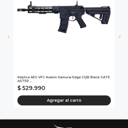
Réplica AEG VFC Avalon Samurai Edge CQB Black GATE
Car
ASTER ...
Ma
$ 529.990
$
Agregar al carro