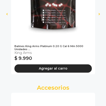
Balines King Arms Platinum 0.20 G Cal 6 Mm 5000
Ba
Unidades ...
Uni
King Arms
Ki
$ 9.990
$
Agregar al carro
Accesorios