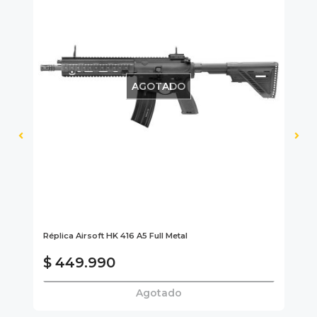
AGOTADO
Réplica Airsoft HK 416 A5 Full Metal
Rep
U
$ 449.990
$
Agotado